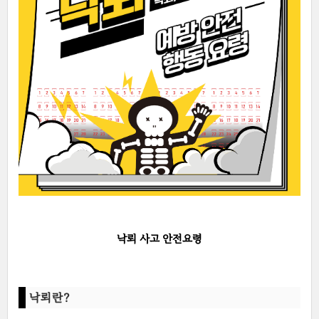
낙뢰 사고 안전요령
낙뢰란?